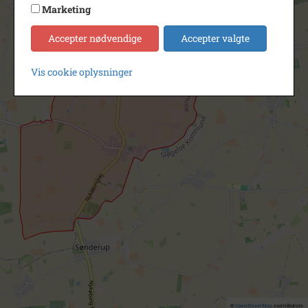
Marketing
Accepter nødvendige
Accepter valgte
Vis cookie oplysninger
©
OpenStreetMap
contributors.