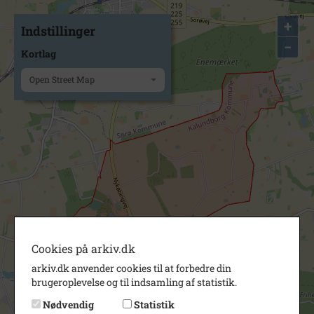
+
Indstillinger
−
Kortlag
Open Street Map
Cookies på arkiv.dk
arkiv.dk anvender cookies til at forbedre din
brugeroplevelse og til indsamling af statistik.
Nødvendig
Statistik