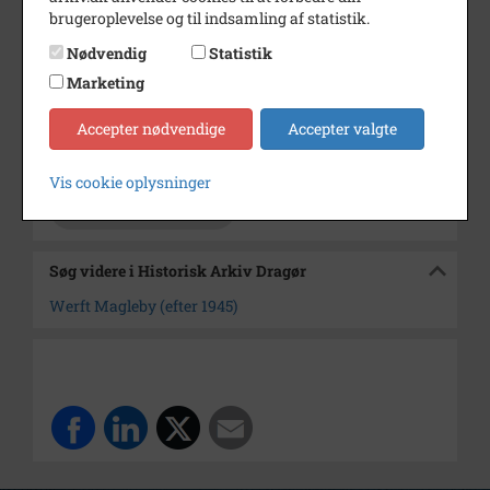
Årstal
1953
brugeroplevelse og til indsamling af statistik.
Fotograf
Ukendt
Nødvendig
Statistik
Materiale
s/h positiv
Marketing
Se på kort
Accepter nødvendige
Accepter valgte
Arkiv
Historisk Arkiv Dragør
Vis cookie oplysninger
Kontakt arkivet
Søg videre i Historisk Arkiv Dragør
Werft Magleby (efter 1945)