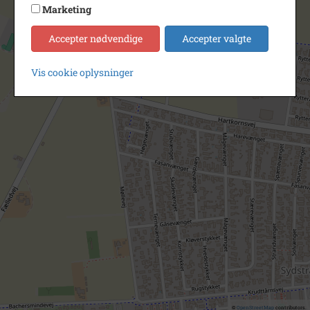
Marketing
Accepter nødvendige
Accepter valgte
Vis cookie oplysninger
©
OpenStreetMap
contributors.