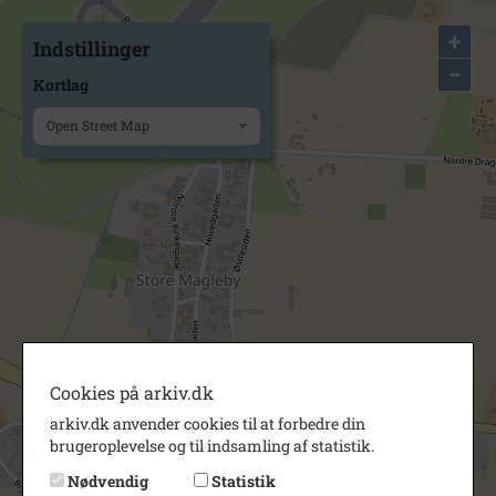
+
Indstillinger
−
Kortlag
Open Street Map
Cookies på arkiv.dk
arkiv.dk anvender cookies til at forbedre din
brugeroplevelse og til indsamling af statistik.
Nødvendig
Statistik