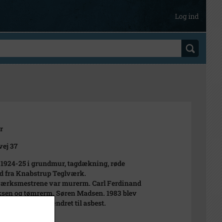
Log ind
r
ej 37
 1924-25 i grundmur, tagdækning, røde
ed fra Knabstrup Teglværk.
ærksmestrene var murerm. Carl Ferdinand
sen og tømrerm. Søren Madsen. 1983 blev
på begge længer ændret til asbest.