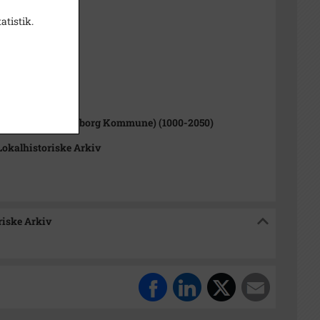
atistik.
 Knüppel
1000-2050)
rup Sogn (Kalundborg Kommune) (1000-2050)
okalhistoriske Arkiv
riske Arkiv