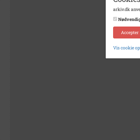
arkiv.dk anve
Nødvendi
Accepter
Vis cookie o