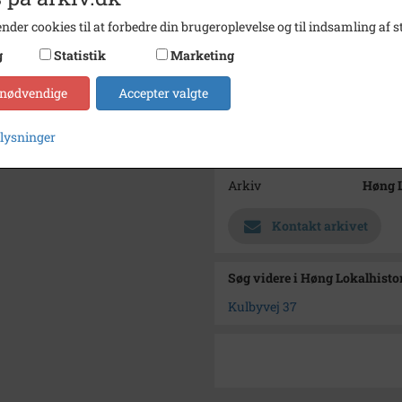
nder cookies til at forbedre din brugeroplevelse og til indsamling af st
Dateringsnote
1985
g
Statistik
Marketing
Fotograf
Hanne
Se på kort
 nødvendige
Accepter valgte
Type
Sogn (
plysninger
Enhed
Finde
Arkiv
Høng L
Kontakt arkivet
Søg videre i Høng Lokalhisto
Kulbyvej 37