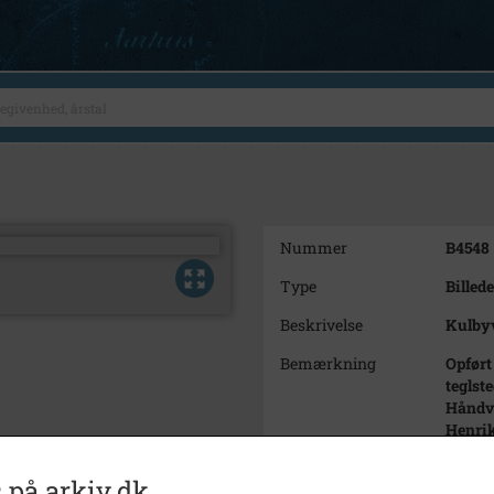
Nummer
B4548
Type
Billede
Beskrivelse
Kulbyv
Bemærkning
Opført
teglst
Håndv
Henrik
taget 
 på arkiv.dk
Årstal
1985