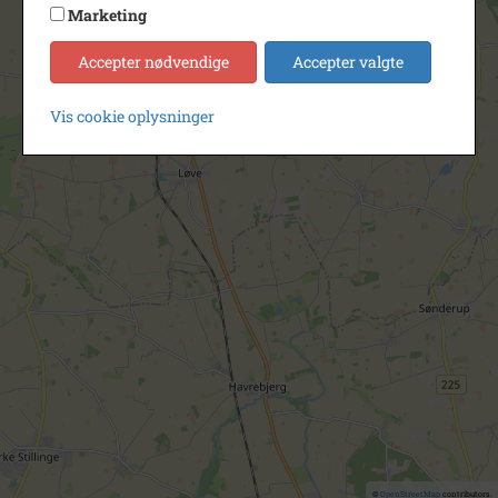
Marketing
Accepter nødvendige
Accepter valgte
Vis cookie oplysninger
©
OpenStreetMap
contributors.