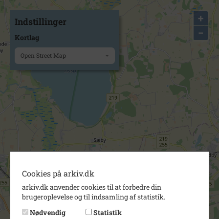
+
Indstillinger
−
Kortlag
Open Street Map
Cookies på arkiv.dk
arkiv.dk anvender cookies til at forbedre din
brugeroplevelse og til indsamling af statistik.
Nødvendig
Statistik