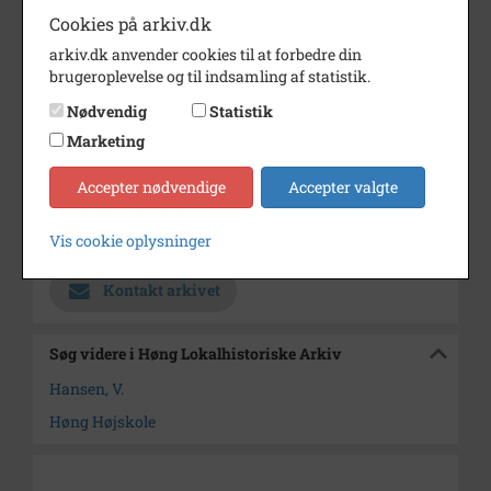
Cookies på arkiv.dk
Dateringsnote
1904
arkiv.dk anvender cookies til at forbedre din
Fotograf
Jens Hansen
brugeroplevelse og til indsamling af statistik.
Se på kort
Nødvendig
Statistik
Marketing
Type
Sogn (1000-2050)
Enhed
Finderup Sogn (Kalundborg
Accepter nødvendige
Accepter valgte
Kommune) (1000-2050)
Vis cookie oplysninger
Arkiv
Høng Lokalhistoriske Arkiv
Kontakt arkivet
Søg videre i Høng Lokalhistoriske Arkiv
Hansen, V.
Høng Højskole