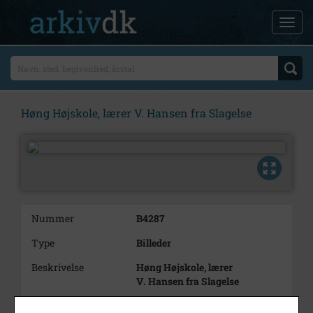
Høng Højskole, lærer V. Hansen fra Slagelse
Nummer
B4287
Type
Billeder
Beskrivelse
Høng Højskole, lærer
V. Hansen fra Slagelse
Årstal
1904