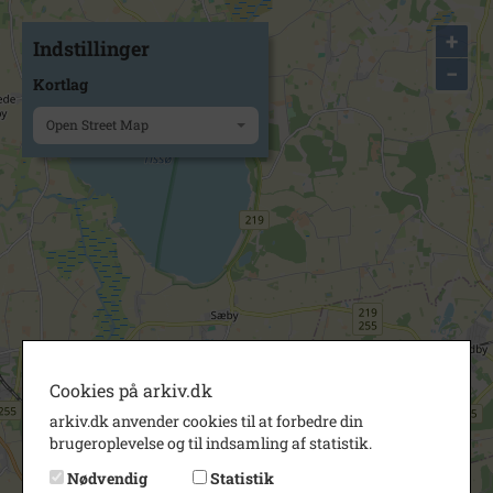
+
Indstillinger
−
Kortlag
Open Street Map
Cookies på arkiv.dk
arkiv.dk anvender cookies til at forbedre din
brugeroplevelse og til indsamling af statistik.
Nødvendig
Statistik