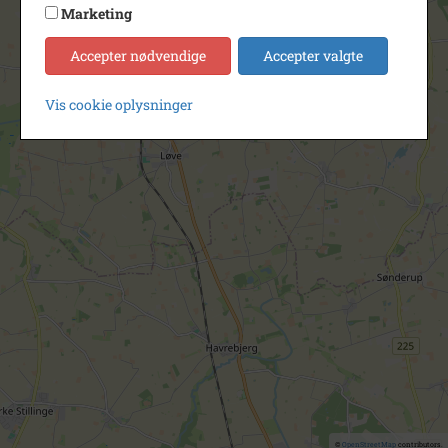
Marketing
Accepter nødvendige
Accepter valgte
Vis cookie oplysninger
©
OpenStreetMap
contributors.