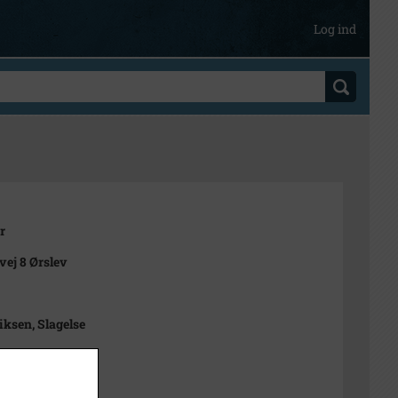
Log ind
r
ej 8 Ørslev
iksen, Slagelse
1000-2050)