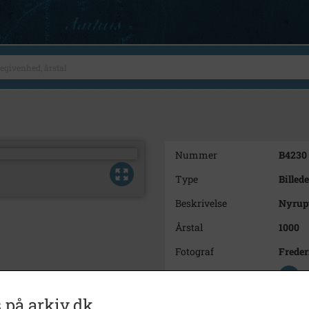
Nummer
B4230
Type
Billede
Beskrivelse
Nyrupv
Årstal
1000
Fotograf
Freder
Se på kort
Type
Sogn (
 på arkiv.dk