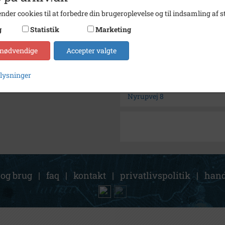
Enhed
Ørsle
nder cookies til at forbedre din brugeroplevelse og til indsamling af st
Arkiv
Høng L
g
Statistik
Marketing
 nødvendige
Accepter valgte
Kontakt arkivet
plysninger
Søg videre i Høng Lokalhisto
Nyrupvej 8
 og brug
|
faq
|
kontakt
|
privatlivspolitik
|
hand