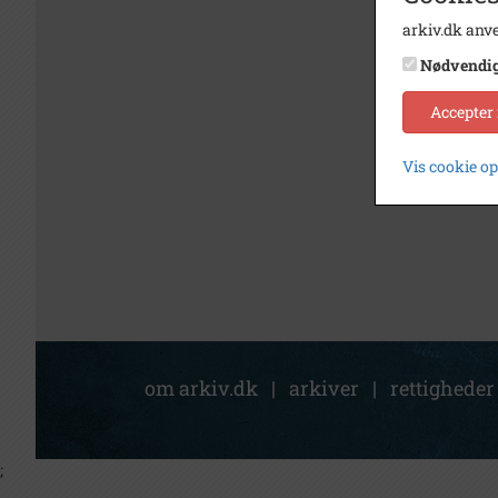
arkiv.dk anve
Nødvendi
Accepter
Vis cookie o
om arkiv.dk
|
arkiver
|
rettigheder
;