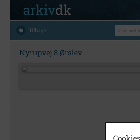
Tilbage
Nyrupvej 8 Ørslev
Cookies