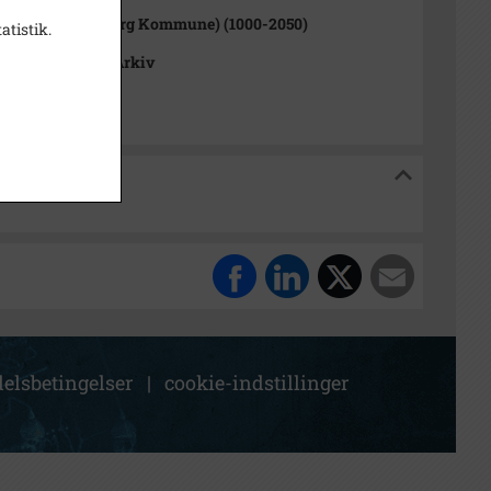
v Sogn (Kalundborg Kommune) (1000-2050)
atistik.
okalhistoriske Arkiv
riske Arkiv
elsbetingelser
|
cookie-indstillinger