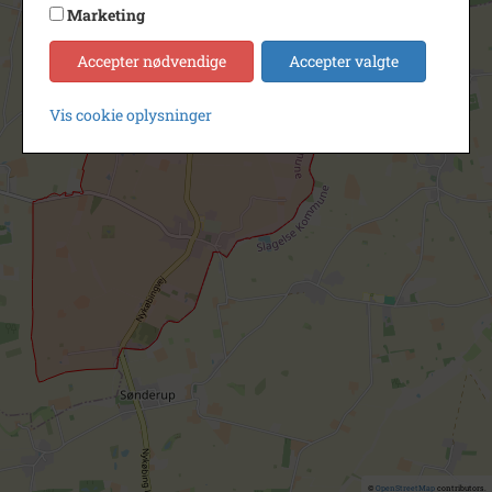
Marketing
Accepter nødvendige
Accepter valgte
Vis cookie oplysninger
©
OpenStreetMap
contributors.