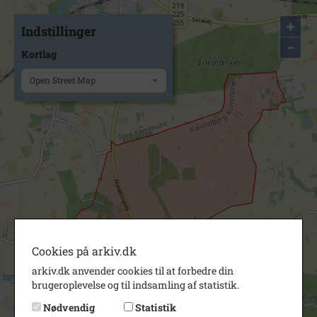
+
Indstillinger
−
Kortlag
Open Street Map
Cookies på arkiv.dk
arkiv.dk anvender cookies til at forbedre din
brugeroplevelse og til indsamling af statistik.
Nødvendig
Statistik