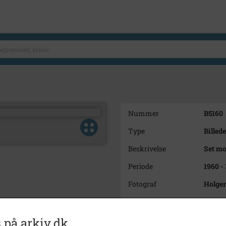
Nummer
B5160
Type
Billede
Beskrivelse
Set m
Periode
1960 -
Fotograf
Holger
Størrelse
7 x 10
Se på kort
 på arkiv.dk