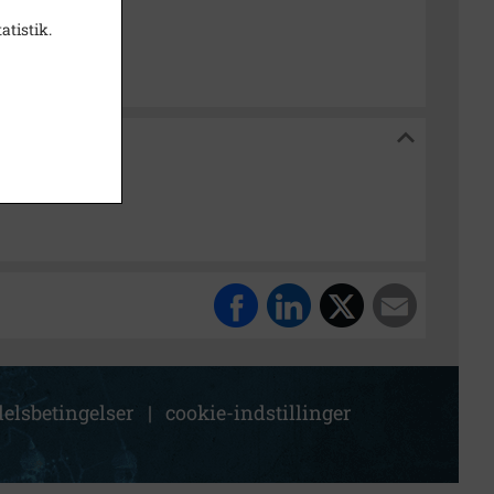
isk Arkiv Dragør
atistik.
 Dragør
elsbetingelser
|
cookie-indstillinger