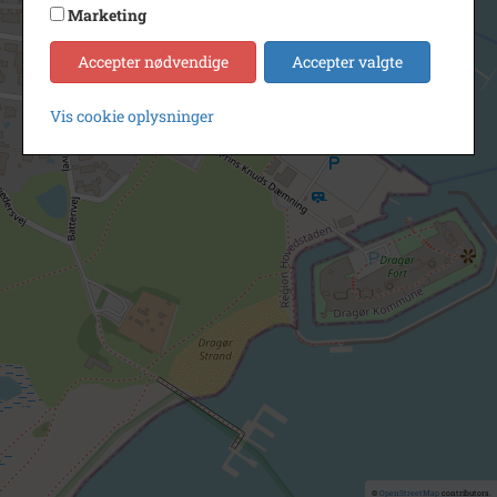
Marketing
Accepter nødvendige
Accepter valgte
Vis cookie oplysninger
©
OpenStreetMap
contributors.