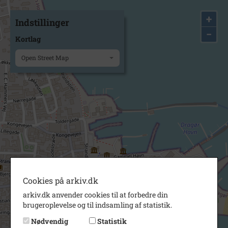
+
Indstillinger
−
Kortlag
Open Street Map
Cookies på arkiv.dk
arkiv.dk anvender cookies til at forbedre din
brugeroplevelse og til indsamling af statistik.
Nødvendig
Statistik