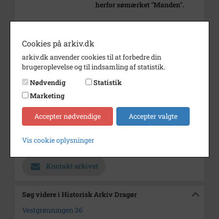
herfor sømærket "Manden".
Flere kopier haves.
Periode
1902 - 1904
Cookies på arkiv.dk
arkiv.dk anvender cookies til at forbedre din
Fotograf
Lauritz Jensen
brugeroplevelse og til indsamling af statistik.
Størrelse
17 x 23 cm
Nødvendig
Statistik
Se på kort
Marketing
Type
Sogn (1000-2050)
Accepter nødvendige
Accepter valgte
Enhed
Dragør Sogn (1954-2050)
Vis cookie oplysninger
Arkiv
Historisk Arkiv Dragør
Kontakt arkivet
Søg videre i Historisk Arkiv Dragør
Vestgrønningen 36