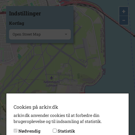
+
Indstillinger
−
Kortlag
Open Street Map
Cookies på arkiv.dk
arkiv.dk anvender cookies til at forbedre din
brugeroplevelse og til indsamling af statistik.
Nødvendig
Statistik