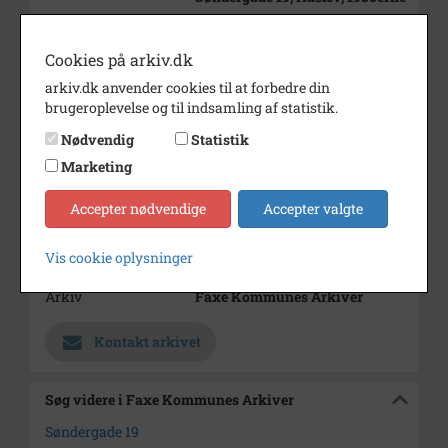
Periode
1920 - 1940
Cookies på arkiv.dk
Dateringsnote
1930erne
Beklædning
arkiv.dk anvender cookies til at forbedre din
brugeroplevelse og til indsamling af statistik.
Fotograf
ukendt
Nødvendig
Statistik
Størrelse
6x10
Marketing
Se på kort
Accepter nødvendige
Accepter valgte
Type
Sogn (1000-2050)
Vis cookie oplysninger
Enhed
Haslev Sogn (1000-2050)
Arkiv
Faxe Kommunes Arkiver
Kontakt arkivet
Søg videre i Faxe Kommunes Arkiver
Søndergade 19