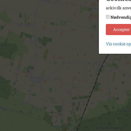
arkiv.dk anve
Nødvendi
Accepter
Vis cookie o