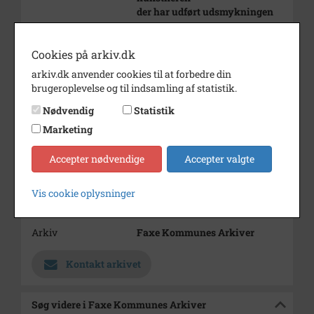
der har udført udsmykningen
Periode
1985 - 1990
Cookies på arkiv.dk
Dateringsnote
1985-1990
arkiv.dk anvender cookies til at forbedre din
Fotograf
Ukendt
brugeroplevelse og til indsamling af statistik.
Størrelse
14x24
Nødvendig
Statistik
Marketing
Materiale
s/h positiv
Accepter nødvendige
Accepter valgte
Se på kort
Type
Sogn (1000-2050)
Vis cookie oplysninger
Enhed
Haslev Sogn (1000-2050)
Arkiv
Faxe Kommunes Arkiver
Kontakt arkivet
Søg videre i Faxe Kommunes Arkiver