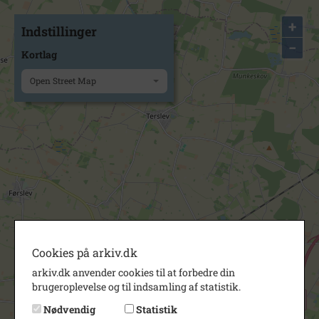
+
Indstillinger
−
Kortlag
Open Street Map
Cookies på arkiv.dk
arkiv.dk anvender cookies til at forbedre din
brugeroplevelse og til indsamling af statistik.
Nødvendig
Statistik