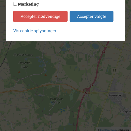
Marketing
Accepter nødvendige
Accepter valgte
Vis cookie oplysninger
©
OpenStreetMap
contributors.