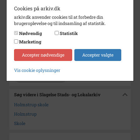
Dateringsnote
1934
Cookies på arkiv.dk
Fotograf
Ukendt
arkiv.dk anvender cookies til at forbedre din
brugeroplevelse og til indsamling af statistik.
Se på kort
Nødvendig
Statistik
Type
Sogn (1000-2050)
Marketing
Enhed
Sankt Peders Sogn (Slagelse
Kommune) (1000-2050)
Accepter nødvendige
Accepter valgte
Arkiv
Slagelse Stads- og Lokalarkiv
Vis cookie oplysninger
Kontakt arkivet
Søg videre i Slagelse Stads- og Lokalarkiv
Holmstrup skole
Holmstrup
Skole