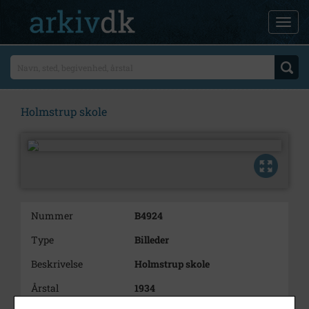
Holmstrup skole
Nummer
B4924
Type
Billeder
Beskrivelse
Holmstrup skole
Årstal
1934