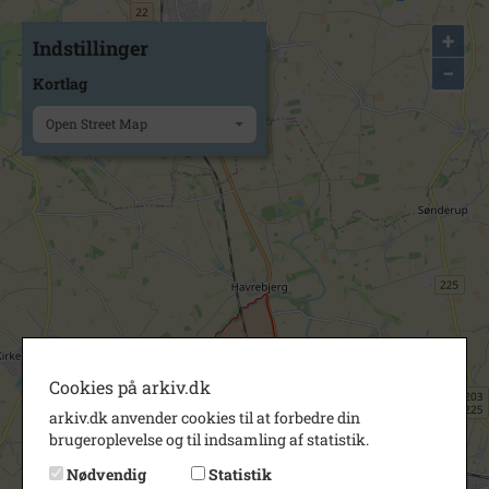
+
Indstillinger
−
Kortlag
Open Street Map
Cookies på arkiv.dk
arkiv.dk anvender cookies til at forbedre din
brugeroplevelse og til indsamling af statistik.
Nødvendig
Statistik