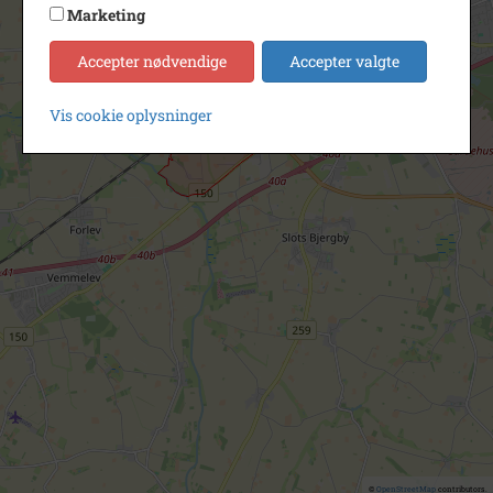
Marketing
Accepter nødvendige
Accepter valgte
Vis cookie oplysninger
©
OpenStreetMap
contributors.