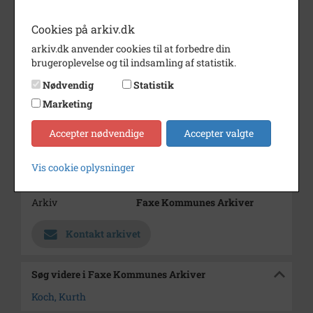
Periode
1970 - 1985
Cookies på arkiv.dk
Dateringsnote
1970-1985
arkiv.dk anvender cookies til at forbedre din
Fotograf
Ukendt
brugeroplevelse og til indsamling af statistik.
Størrelse
10x7
Nødvendig
Statistik
Marketing
Materiale
s/h positiv
Se på kort
Accepter nødvendige
Accepter valgte
Type
Sogn (1000-2050)
Vis cookie oplysninger
Enhed
Terslev Sogn (1000-2050)
Arkiv
Faxe Kommunes Arkiver
Kontakt arkivet
Søg videre i Faxe Kommunes Arkiver
Koch, Kurth