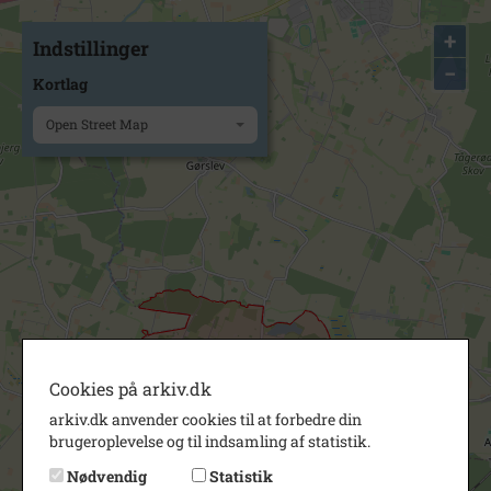
+
Indstillinger
−
Kortlag
Open Street Map
Cookies på arkiv.dk
arkiv.dk anvender cookies til at forbedre din
brugeroplevelse og til indsamling af statistik.
Nødvendig
Statistik