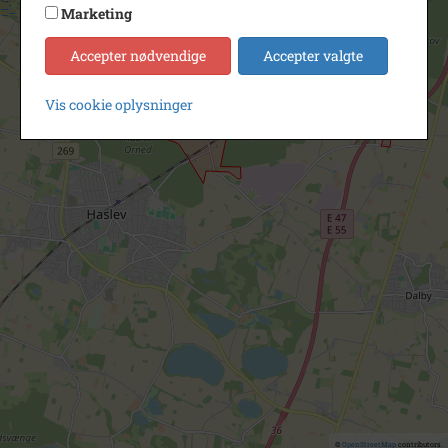
Marketing
Accepter nødvendige
Accepter valgte
Vis cookie oplysninger
©
OpenStreetMap
contributors.