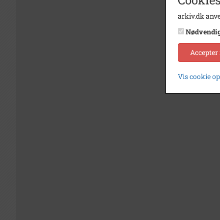
arkiv.dk anve
Nødvendi
Accepter
Vis cookie o