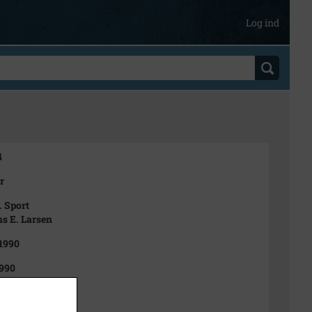
Log ind
4
r
. Sport
ns E. Larsen
 1990
990
t