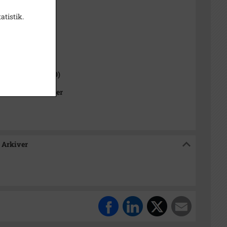
atistik.
sitiv
1000-2050)
 Sogn (1000-2050)
Kommunes Arkiver
 Arkiver