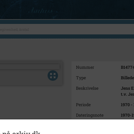
Nummer
B1477
Type
Billede
Beskrivelse
Jens E
t.v. Je
Periode
1970 -
Dateringsnote
1970-1
Fotograf
Ukend
 på arkiv.dk