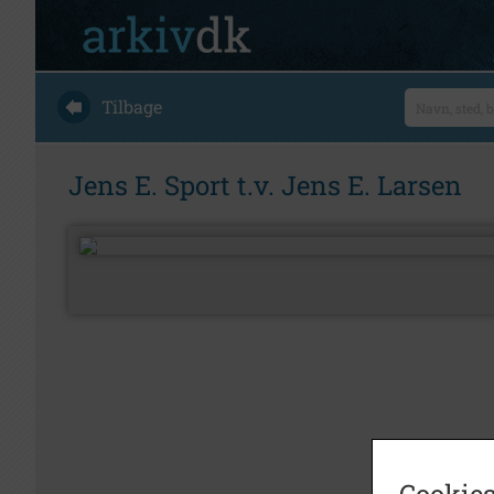
Tilbage
Jens E. Sport t.v. Jens E. Larsen
Cookies