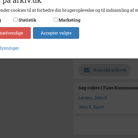
Størrelse
18x24
nder cookies til at forbedre din brugeroplevelse og til indsamling af st
Materiale
s/h po
g
Statistik
Marketing
Se på kort
 nødvendige
Accepter valgte
Type
Sogn (
Enhed
Haslev
plysninger
Arkiv
Faxe 
Kontakt arkivet
Søg videre i Faxe Kommunes
Larsen, Jens E
Jens E. Sport