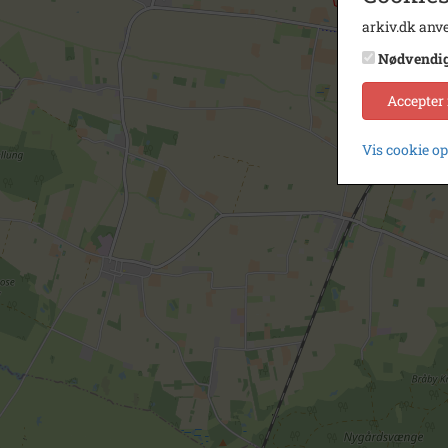
arkiv.dk anve
Nødvendi
Accepter
Vis cookie o