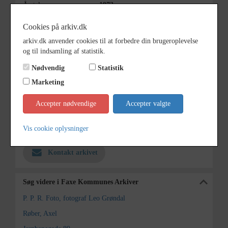
Årstal
1973
Dateringsnote
1973
Cookies på arkiv.dk
Fotograf
Leo Grøndal
arkiv.dk anvender cookies til at forbedre din brugeroplevelse
og til indsamling af statistik.
Størrelse
9x17
Nødvendig
Statistik
Se på kort
Marketing
Type
Sogn (1000-2050)
Accepter nødvendige
Accepter valgte
Enhed
Haslev Sogn (1000-2050)
Vis cookie oplysninger
Arkiv
Faxe Kommunes Arkiver
Kontakt arkivet
Søg videre i Faxe Kommunes Arkiver
P. P. R. Foto, fotograf Leo Grøndal
Røber, Axel