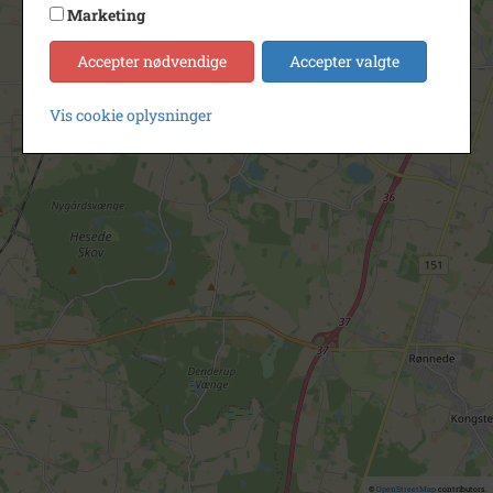
Marketing
Accepter nødvendige
Accepter valgte
Vis cookie oplysninger
©
OpenStreetMap
contributors.