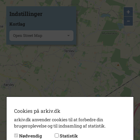
+
Indstillinger
−
Kortlag
Open Street Map
Cookies på arkiv.dk
arkiv.dk anvender cookies til at forbedre din
brugeroplevelse og til indsamling af statistik.
Nødvendig
Statistik