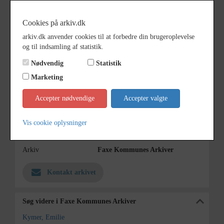
dim. i Haslev 1920, ansat på
Haslev
Cookies på arkiv.dk
Borgerskole 1921, afsked 1961.
arkiv.dk anvender cookies til at forbedre din brugeroplevelse
Periode
1945 - 1965
og til indsamling af statistik.
Dateringsnote
1945-1965
Nødvendig
Statistik
Marketing
Fotograf
Ukendt
Se på kort
Accepter nødvendige
Accepter valgte
Type
Sogn (1000-2050)
Vis cookie oplysninger
Enhed
Haslev Sogn (1000-2050)
Arkiv
Faxe Kommunes Arkiver
Kontakt arkivet
Søg videre i Faxe Kommunes Arkiver
Kymer, Emilie