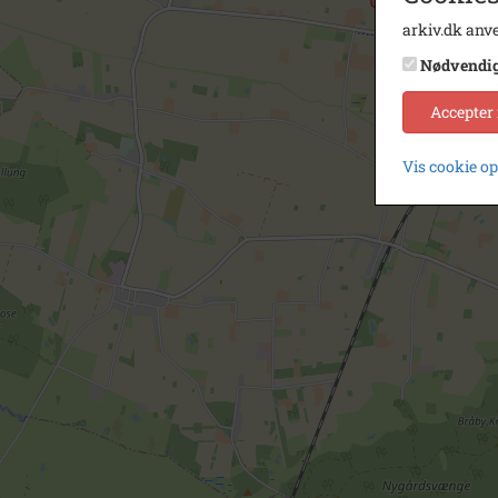
arkiv.dk anve
Nødvendi
Accepter
Vis cookie o