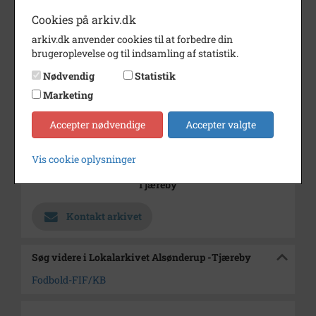
Cookies på arkiv.dk
Årstal
1976
arkiv.dk anvender cookies til at forbedre din
Dateringsnote
27/3 1976
brugeroplevelse og til indsamling af statistik.
Fotograf
Jørgen Rubæk Hansen
Nødvendig
Statistik
Marketing
Se på kort
Type
Kommune (1970-2050)
Accepter nødvendige
Accepter valgte
Enhed
Hillerød Kommune (2007-2050)
Vis cookie oplysninger
Arkiv
Lokalarkivet Alsønderup -
Tjæreby
Kontakt arkivet
Søg videre i Lokalarkivet Alsønderup -Tjæreby
Fodbold-FIF/KB