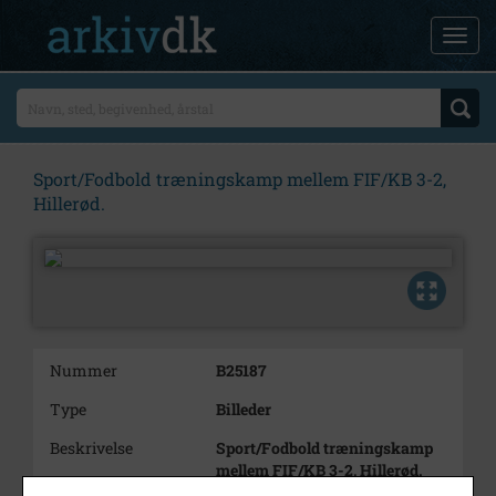
Sport/Fodbold træningskamp mellem FIF/KB 3-2,
Hillerød.
Nummer
B25187
Type
Billeder
Beskrivelse
Sport/Fodbold træningskamp
mellem FIF/KB 3-2, Hillerød.
25 billeder