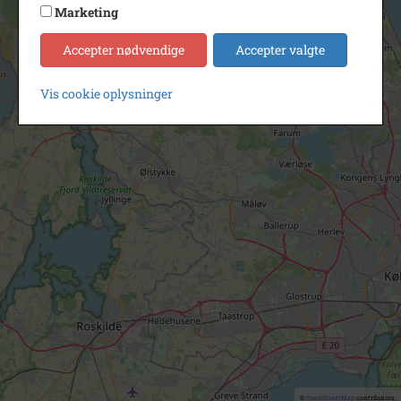
Marketing
Accepter nødvendige
Accepter valgte
Vis cookie oplysninger
©
OpenStreetMap
contributors.