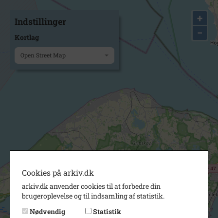
+
Indstillinger
−
Kortlag
Open Street Map
Cookies på arkiv.dk
arkiv.dk anvender cookies til at forbedre din
brugeroplevelse og til indsamling af statistik.
Nødvendig
Statistik