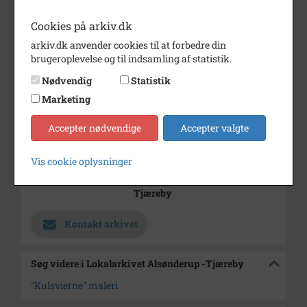
4 billeder
Cookies på arkiv.dk
Årstal
1976
arkiv.dk anvender cookies til at forbedre din
brugeroplevelse og til indsamling af statistik.
Dateringsnote
26/2 1976
Nødvendig
Statistik
Fotograf
Jørgen Rubæk Hansen
Marketing
Se på kort
Accepter nødvendige
Accepter valgte
Type
Kommune (1970-2050)
Enhed
Hillerød Kommune (2007-2050)
Vis cookie oplysninger
Arkiv
Lokalarkivet Alsønderup -
Tjæreby
Kontakt arkivet
Søg videre i Lokalarkivet Alsønderup -Tjæreby
"Kulsvierne" maleri