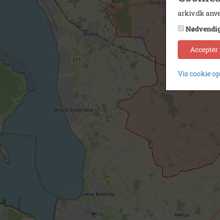
arkiv.dk anve
Nødvendi
Accepter
Vis cookie o