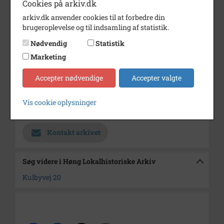
Cookies på arkiv.dk
Dateringsnote
1986
arkiv.dk anvender cookies til at forbedre din
brugeroplevelse og til indsamling af statistik.
Fotograf
Ukendt
Nødvendig
Statistik
Se på kort
Marketing
Type
Sogn (1000-2050)
Accepter nødvendige
Accepter valgte
Enhed
Finderup Sogn (Kalundborg
Kommune) (1000-2050)
Vis cookie oplysninger
Arkiv
Høng Lokalhistoriske Arkiv
Kontakt arkivet
Søg videre i Høng Lokalhistoriske Arkiv
Kulbyvej 20