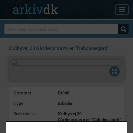
Kulbyvej 20 Gårdens navn er "Naboløsegård"
Nummer
B1346
Type
Billeder
Beskrivelse
Kulbyvej 20
Gårdens navn er "Naboløsegård"
Årstal
1986