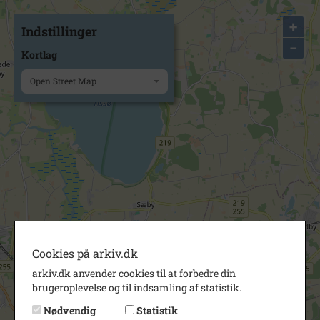
+
Indstillinger
−
Kortlag
Open Street Map
Cookies på arkiv.dk
arkiv.dk anvender cookies til at forbedre din
brugeroplevelse og til indsamling af statistik.
Nødvendig
Statistik