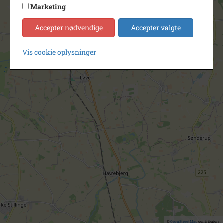
Marketing
Accepter nødvendige
Accepter valgte
Vis cookie oplysninger
©
OpenStreetMap
contributors.