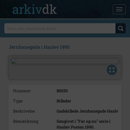
Jernbanegade i Haslev 1990
Nummer
B5253
Type
Billeder
Beskrivelse
Gadebillede Jernbanegade Haslv
Bemærkning
Gengivet i "Før og nu" serie i
Haslev Posten 1990.