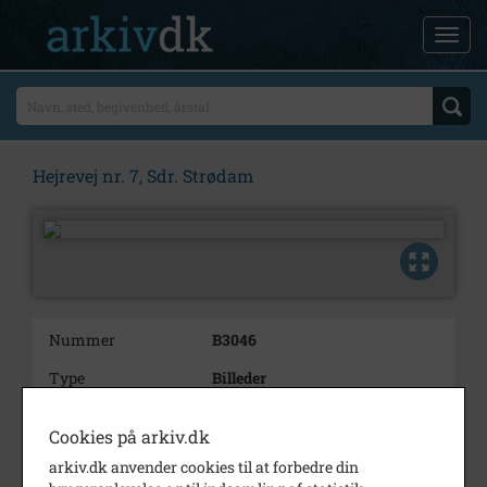
Hejrevej nr. 7, Sdr. Strødam
Nummer
B3046
Type
Billeder
Beskrivelse
Peter Hansen og Boline Hansens
Cookies på arkiv.dk
sølvbryllup
arkiv.dk anvender cookies til at forbedre din
Årstal
1942