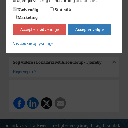
brugeroplevelse og til indsamling af statistik.
Fotograf
Ukendt
Nødvendig
Statistik
Størrelse
6 x 9
Marketing
Arkiv
Lokalarkivet Alsønderup -
Accepter nødvendige
Accepter valgte
Tjæreby
Vis cookie oplysninger
Kontakt arkivet
Søg videre i Lokalarkivet Alsønderup -Tjæreby
Hejervej nr 7
om arkiv.dk
|
arkiver
|
rettigheder og brug
|
faq
|
kontakt