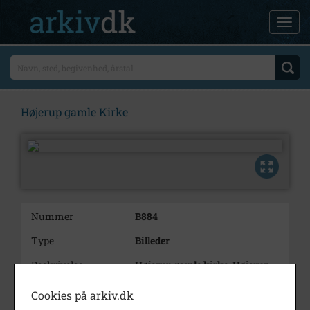
Højerup gamle Kirke
Nummer
B884
Type
Billeder
Beskrivelse
Højerup gamle kirke, Højerup
Bygade 30
Cookies på arkiv.dk
Periode
1950 - 1960