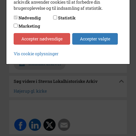
arkiv.dk anvender cookies til at forbedre din
Fotograf
Ukendt
brugeroplevelse og til indsamling af statistik.
Nødvendig
Statistik
Størrelse
9 x 14
Marketing
Materiale
Postkort
Accepter nødvendige
Accepter valgte
Se på kort
Arkiv
Stevns Lokalhistoriske Arkiv
Vis cookie oplysninger
Kontakt arkivet
Søg videre i Stevns Lokalhistoriske Arkiv
Højerup gl. kirke