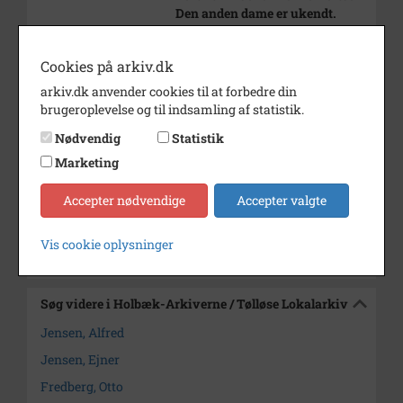
Den anden dame er ukendt.
Bagtil fra v.: Otto Fredberg, Ejner
Jensen og Alfred Jensen.
Cookies på arkiv.dk
Årstal
1977
arkiv.dk anvender cookies til at forbedre din
brugeroplevelse og til indsamling af statistik.
Dateringsnote
1977
Nødvendig
Statistik
Fotograf
Steen Rasmussen Sjællands
Tidende
Marketing
Arkiv
Holbæk-Arkiverne / Tølløse
Accepter nødvendige
Accepter valgte
Lokalarkiv
Vis cookie oplysninger
Kontakt arkivet
Søg videre i Holbæk-Arkiverne / Tølløse Lokalarkiv
Jensen, Alfred
Jensen, Ejner
Fredberg, Otto