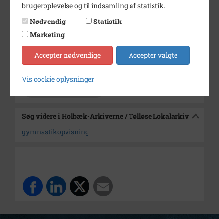
brugeroplevelse og til indsamling af statistik.
Dateringsnote
1980
Nødvendig
Statistik
Fotograf
Chr. Mikkelsen Holbæk Amts
Marketing
Venstreblad
Accepter nødvendige
Accepter valgte
Arkiv
Holbæk-Arkiverne / Tølløse
Lokalarkiv
Vis cookie oplysninger
Kontakt arkivet
Søg videre i Holbæk-Arkiverne / Tølløse Lokalarkiv
gymnastikopvisning