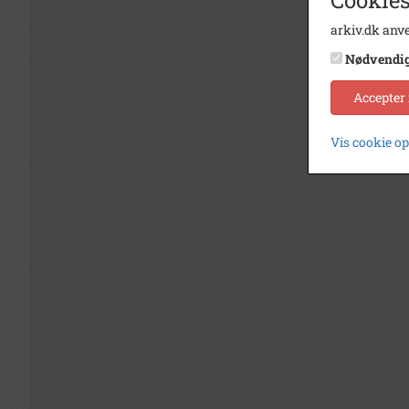
arkiv.dk anve
Nødvendi
Accepter
Vis cookie o