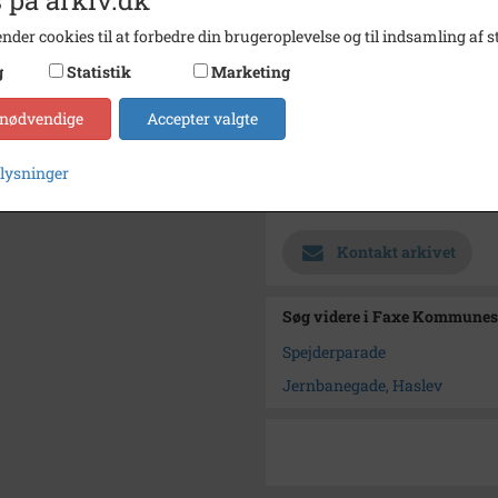
Størrelse
14x29
nder cookies til at forbedre din brugeroplevelse og til indsamling af st
Materiale
s/h po
g
Statistik
Marketing
Se på kort
 nødvendige
Accepter valgte
Type
Sogn (
Enhed
Haslev
plysninger
Arkiv
Faxe 
Kontakt arkivet
Søg videre i Faxe Kommunes
Spejderparade
Jernbanegade, Haslev