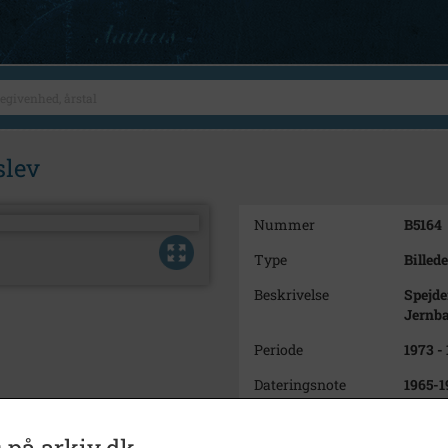
slev
Nummer
B5164
Type
Billede
Beskrivelse
Spejde
Jernba
Periode
1973 -
Dateringsnote
1965-1
Fotograf
Presse
 på arkiv.dk