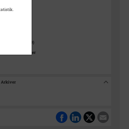
atistik.
sitiv
1000-2050)
 Sogn (1000-2050)
Kommunes Arkiver
 Arkiver