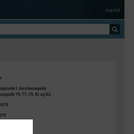
Log ind
r
rparade i Jernbanegade.
negade 75, 77, 79, 81 og 83.
 1975
975
foto, Dagbladet