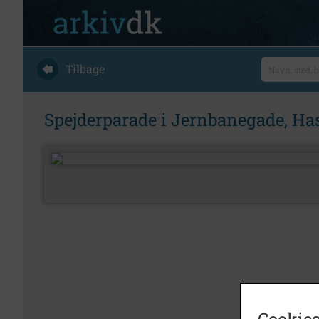
Tilbage
Spejderparade i Jernbanegade, Ha
Cookies