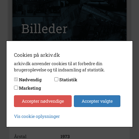
Cookies på arkiv.dk
Nummer
B23564
arkiv.dk anvender cookies til at forbedre din
brugeroplevelse og til indsamling af statistik.
Type
Billeder
Nødvendig
Statistik
Beskrivelse
Victor Borge samt Astrid
Marketing
Villaume får kulturcentrets
kunstpris overrakt på
Frederiksborg slot, Hillerød
Accepter nødvendige
Accepter valgte
3.5.1973.
Astrid Villaume repræsenteres
Vis cookie oplysninger
af sin søn.
4 billeder.
Årstal
1973