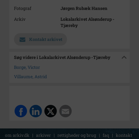
Fotograf
Jørgen Rubæk Hansen
Arkiv
Lokalarkivet Alsønderup -
Tjæreby
Kontakt arkivet
Søg videre i Lokalarkivet Alsønderup -Tjæreby
Borge, Victor
Villaume, Astrid
om arkiv.dk
|
arkiver
|
rettigheder og brug
|
faq
|
kontakt