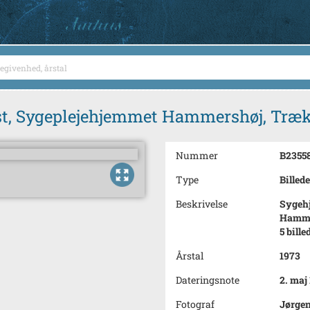
st, Sygeplejehjemmet Hammershøj, Træk
Nummer
B2355
Type
Billede
Beskrivelse
Sygehj
Hammer
5 bille
Årstal
1973
Dateringsnote
2. maj
Fotograf
Jørge