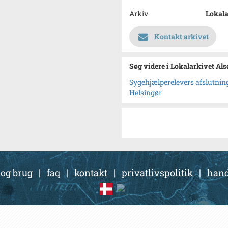
Arkiv
Lokala
Kontakt arkivet
Søg videre i Lokalarkivet Al
Sygehjælperelevers afslutni
Helsingør
 og brug
|
faq
|
kontakt
|
privatlivspolitik
|
hand