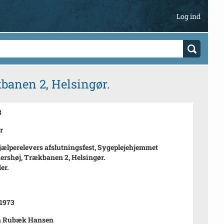
Log ind
banen 2, Helsingør.
8
r
ælperelevers afslutningsfest, Sygeplejehjemmet
shøj, Trækbanen 2, Helsingør.
der.
 1973
n Rubæk Hansen