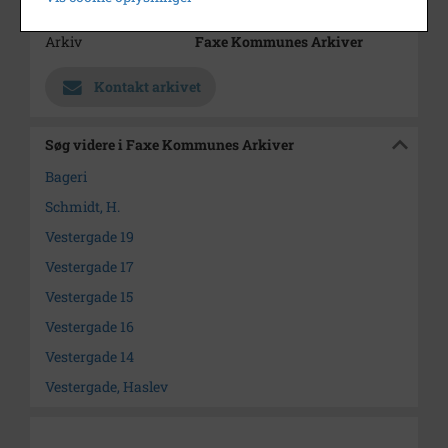
Enhed
Haslev Sogn (1000-2050)
Arkiv
Faxe Kommunes Arkiver
Kontakt arkivet
Søg videre i Faxe Kommunes Arkiver
Bageri
Schmidt, H.
Vestergade 19
Vestergade 17
Vestergade 15
Vestergade 16
Vestergade 14
Vestergade, Haslev