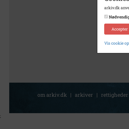
arkiv.dk anve
Nødvendi
Accepter
Vis cookie o
om arkiv.dk
|
arkiver
|
rettigheder
;