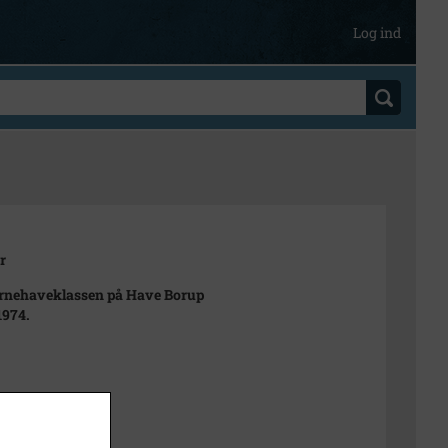
Log ind
r
rnehaveklassen på Have Borup
1974.
t