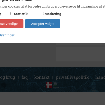
Arkiv
Holbæk
nder cookies til at forbedre din brugeroplevelse og til indsamling af st
Kontakt arkivet
g
Statistik
Marketing
 nødvendige
Accepter valgte
Søg videre i Holbæk-Arkivern
Have Borup Skole
plysninger
Have Borup Skole
 og brug
|
faq
|
kontakt
|
privatlivspolitik
|
hand