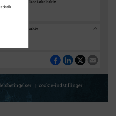
-Arkiverne / Tølløse Lokalarkiv
atistik.
e / Tølløse Lokalarkiv
elsbetingelser
|
cookie-indstillinger