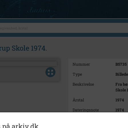
up Skole 1974.
Nummer
B5735
Type
Billede
Beskrivelse
Fra bø
Skole 
Årstal
1974
Dateringsnote
1974
Fotograf
Ukend
 på arkiv.dk