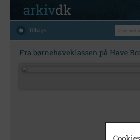
Tilbage
Fra børnehaveklassen på Have Bor
Cookies