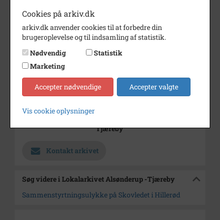
Cookies på arkiv.dk
Årstal
1972
arkiv.dk anvender cookies til at forbedre din
Dateringsnote
15/12 1972
brugeroplevelse og til indsamling af statistik.
Fotograf
Jørgen Rubæk Hansen
Nødvendig
Statistik
Marketing
Se på kort
Type
Kommune (1970-2050)
Accepter nødvendige
Accepter valgte
Enhed
Hillerød Kommune (2007-2050)
Vis cookie oplysninger
Arkiv
Lokalarkivet Alsønderup -
Tjæreby
Kontakt arkivet
Søg videre i Lokalarkivet Alsønderup -Tjæreby
Sammenstyrtningsulykke på Skovledet i Hillerød