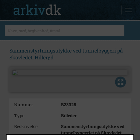
Sammenstyrtningsulykke ved tunnelbyggeri på
Skovledet, Hillerød
Nummer
B23328
Type
Billeder
Beskrivelse
Sammenstyrtningsulykke ved
tunnelbyggeriet på Skovledet,
Hillerød