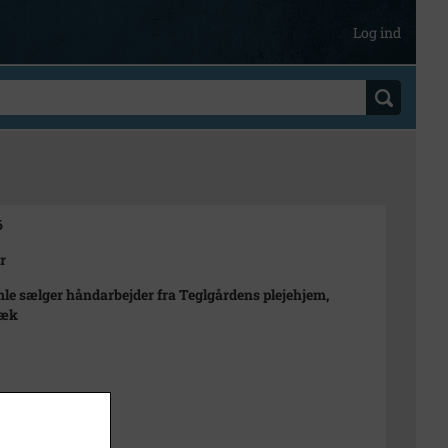
Log ind
6
r
le sælger håndarbejder fra Teglgårdens plejehjem,
bæk
n Rubæk Hansen