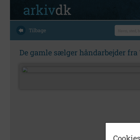
Tilbage
De gamle sælger håndarbejder fra
Cookies