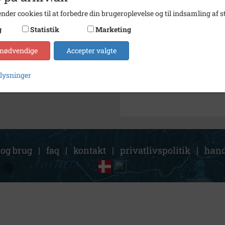
Arkiv
Lokala
nder cookies til at forbedre din brugeroplevelse og til indsamling af st
Kontakt arkivet
g
Statistik
Marketing
 nødvendige
Accepter valgte
Søg videre i Lokalarkivet Al
De gamle sælger håndarbejde
plysninger
 og brug
|
faq
|
kontakt
|
privatlivspolitik
|
hand