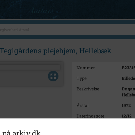
 Teglgårdens plejehjem, Hellebæk
Nummer
B2331
Type
Billede
Beskrivelse
De gam
Helle
Årstal
1972
Dateringsnote
12/12
Fotograf
Jørge
 på arkiv.dk