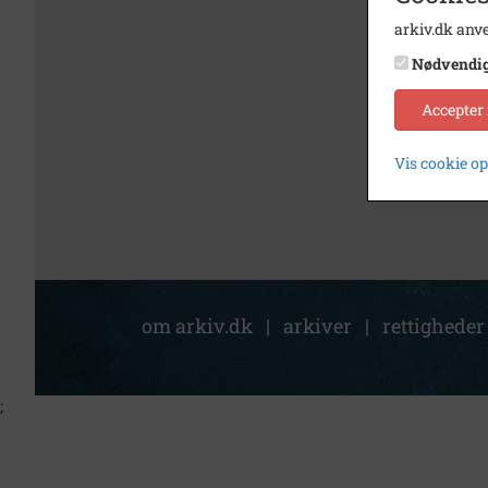
arkiv.dk anve
Nødvendi
Accepter
Vis cookie o
om arkiv.dk
|
arkiver
|
rettigheder
;