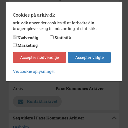
Årstal
1989
Cookies på arkiv.dk
Dateringsnote
07/03/1989
arkiv.dk anvender cookies til at forbedre din
brugeroplevelse og til indsamling af statistik.
Fotograf
Astrid Laurberg-Jensen
Nødvendig
Statistik
Størrelse
9x13
Marketing
Materiale
farve positiv
Accepter nødvendige
Accepter valgte
Se på kort
Type
Sogn (1000-2050)
Vis cookie oplysninger
Enhed
Haslev Sogn (1000-2050)
Arkiv
Faxe Kommunes Arkiver
Kontakt arkivet
Søg videre i Faxe Kommunes Arkiver
Lysholm