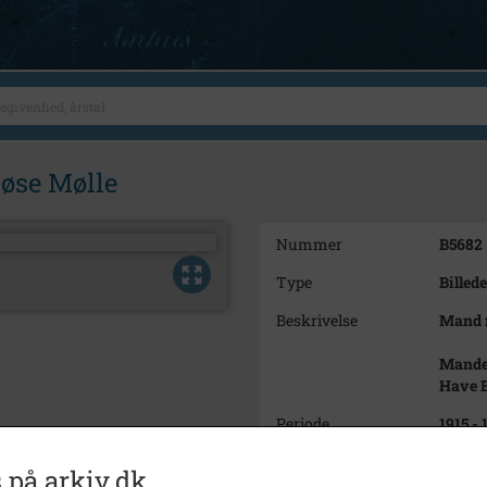
øse Mølle
Nummer
B5682
Type
Billede
Beskrivelse
Mand m
Manden
Have B
Periode
1915 - 
Fotograf
Ukend
 på arkiv.dk