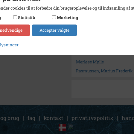
Arkiv
Holbæk
nder cookies til at forbedre din brugeroplevelse og til indsamling af st
Kontakt arkivet
g
Statistik
Marketing
 nødvendige
Accepter valgte
Søg videre i Holbæk-Arkivern
Aagård
plysninger
Rasmussen, Frederik
Merløse Mølle
Rasmussen, Marius Frederik
 og brug
|
faq
|
kontakt
|
privatlivspolitik
|
hand