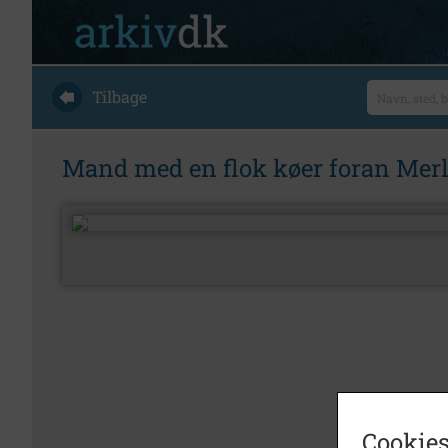
Tilbage
Mand med en flok køer foran Merl
Cookies