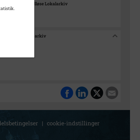
-Arkiverne / Tølløse Lokalarkiv
atistik.
e / Tølløse Lokalarkiv
elsbetingelser
|
cookie-indstillinger