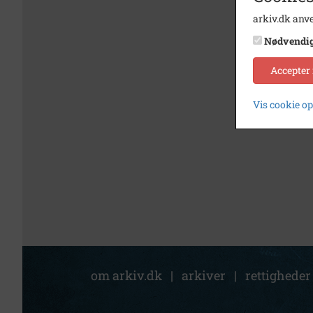
arkiv.dk anve
Nødvendi
Accepter
Vis cookie o
om arkiv.dk
|
arkiver
|
rettigheder