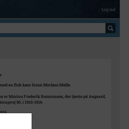
Log ind
r
ed en flok køer foran Merløse Mølle.
 er Marius Frederik Rasmussen, der tjente på Aagaard,
orupvej 50, i 1915-1916.
1916
t