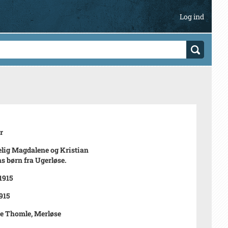
Log ind
r
lig Magdalene og Kristian
s børn fra Ugerløse.
1915
915
e Thomle, Merløse