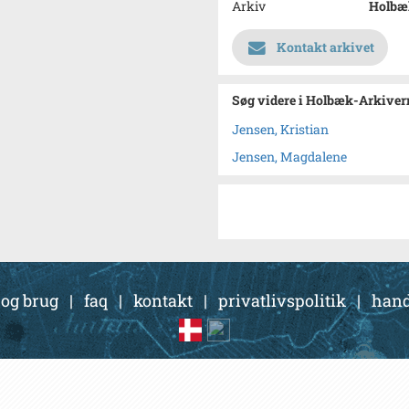
Arkiv
Holbæk
Kontakt arkivet
Søg videre i Holbæk-Arkivern
Jensen, Kristian
Jensen, Magdalene
 og brug
|
faq
|
kontakt
|
privatlivspolitik
|
hand