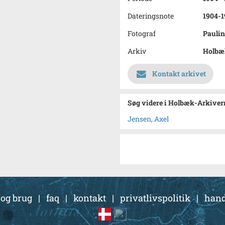
Dateringsnote
1904-1
Fotograf
Paulin
Arkiv
Holbæk
Kontakt arkivet
Søg videre i Holbæk-Arkivern
Jensen, Axel
 og brug
|
faq
|
kontakt
|
privatlivspolitik
|
hand