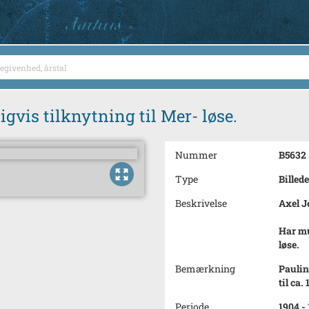
vis tilknytning til Mer- løse.
Nummer
B5632
Type
Billede
Beskrivelse
Axel J
Har mu
løse.
Bemærkning
Paulin
til ca. 
Periode
1904 - 