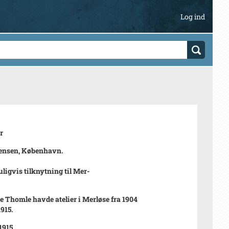
Log ind
r
ensen, København.
ligvis tilknytning til Mer-
e Thomle havde atelier i Merløse fra 1904
1915.
1915