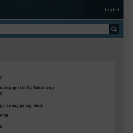
Log ind
r
tikpiger fra Kr. Eskilstrup
2.
pl.: se bag på reg. blad.
 1935
32