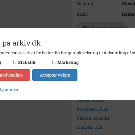
Fotograf
Ukend
Arkiv
Holbæk
Kontakt arkivet
 på arkiv.dk
Søg videre i Holbæk-Arkivern
nder cookies til at forbedre din brugeroplevelse og til indsamling af st
Kristensen, Bodil
g
Statistik
Marketing
Jørgensen, Ruth
Madsen, Inga
 nødvendige
Accepter valgte
Olsen, Ellen
plysninger
Daugaard, Dagmar
Jensen, Astrid
Kristensen, Else
Nielsen, Agnethe
Madsen, Ulla