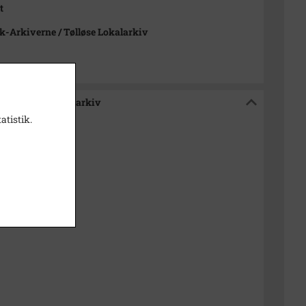
t
-Arkiverne / Tølløse Lokalarkiv
e / Tølløse Lokalarkiv
atistik.